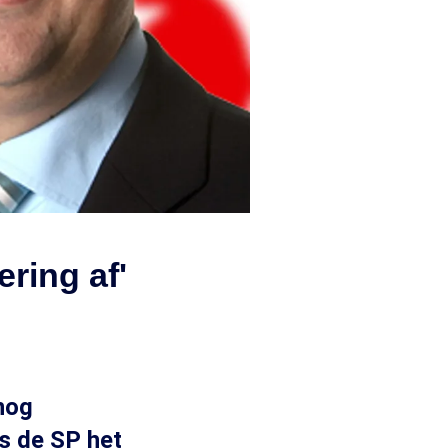
ring af'
nog
s de SP het