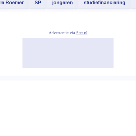
le Roemer
SP
jongeren
studiefinanciering
Advertentie via
Ster.nl