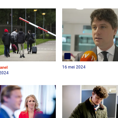
16 mei 2024
anel
 2024