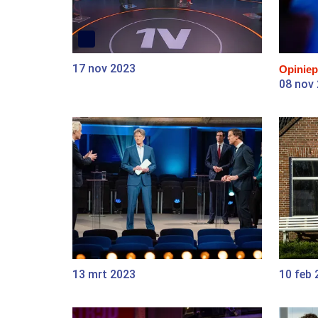
17 nov 2023
Opiniep
08 nov
13 mrt 2023
10 feb 