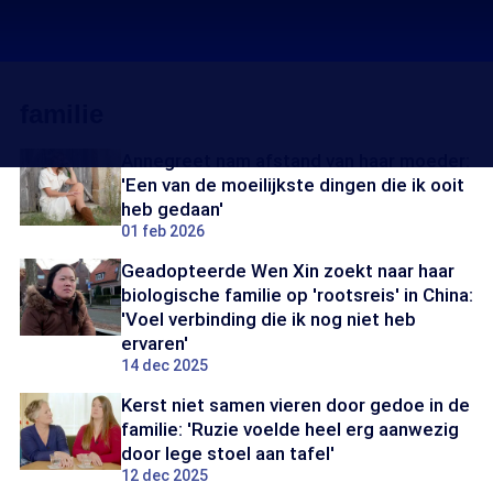
familie
Annegreet nam afstand van haar moeder:
'Een van de moeilijkste dingen die ik ooit
heb gedaan'
01 feb 2026
Geadopteerde Wen Xin zoekt naar haar
biologische familie op 'rootsreis' in China:
'Voel verbinding die ik nog niet heb
ervaren'
14 dec 2025
Kerst niet samen vieren door gedoe in de
familie: 'Ruzie voelde heel erg aanwezig
door lege stoel aan tafel'
12 dec 2025