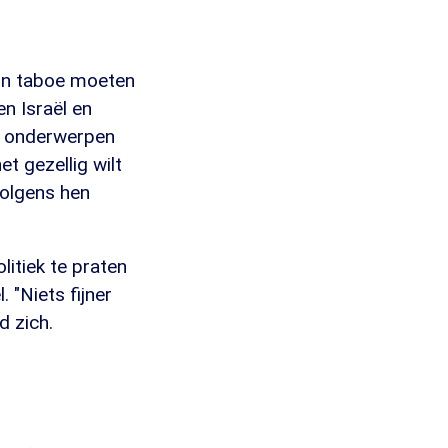
on taboe moeten
en Israël en
at onderwerpen
et gezellig wilt
volgens hen
litiek te praten
 "Niets fijner
d zich.