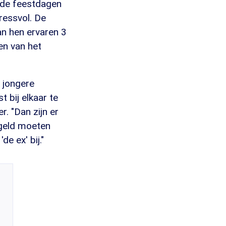
n de feestdagen
ressvol. De
an hen ervaren 3
en van het
t jongere
 bij elkaar te
r. "Dan zijn er
egeld moeten
e ex' bij."