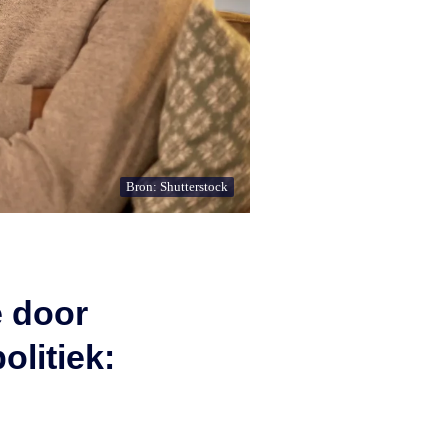
Bron: Shutterstock
e door
olitiek: