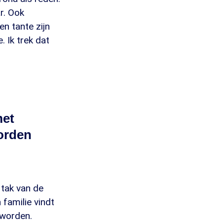
r. Ook
n tante zijn
 Ik trek dat
met
orden
 tak van de
 familie vindt
 worden.