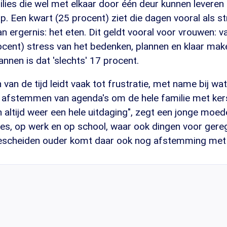
ilies die wel met elkaar door één deur kunnen levere
. Een kwart (25 procent) ziet die dagen vooral als st
n ergernis: het eten. Dit geldt vooral voor vrouwen: v
ocent) stress van het bedenken, plannen en klaar mak
annen is dat 'slechts' 17 procent.
 van de tijd leidt vaak tot frustratie, met name bij wa
 afstemmen van agenda's om de hele familie met kerst
ch altijd weer een hele uitdaging", zegt een jonge moede
es, op werk en op school, waar ook dingen voor ger
gescheiden ouder komt daar ook nog afstemming met 'd