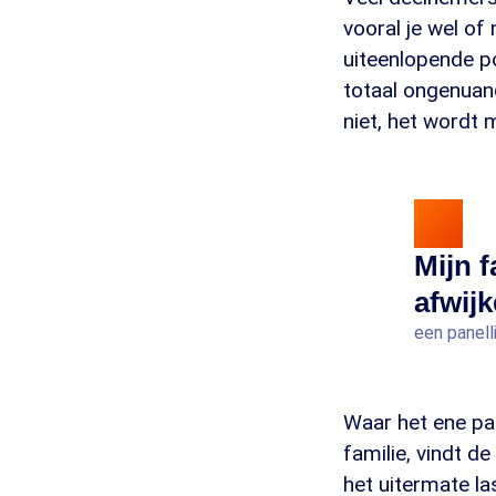
vooral je wel of
uiteenlopende po
totaal ongenuan
niet, het wordt m
Mijn f
afwij
een panell
Waar het ene pa
familie, vindt de
het uitermate l