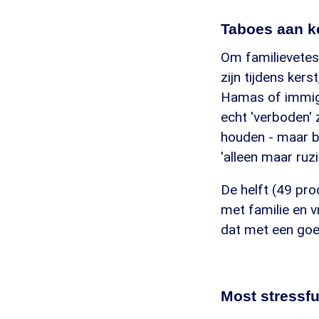
Taboes aan ke
Om familievete
zijn tijdens kers
Hamas of immigr
echt 'verboden' z
houden - maar b
'alleen maar ruzi
De helft (49 proc
met familie en vr
dat met een goed
Most stressfu