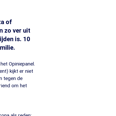
za of
 zo ver uit
jden is. 10
milie.
het Opiniepanel.
t) kijkt er niet
n tegen de
vriend om het
rona als reden: