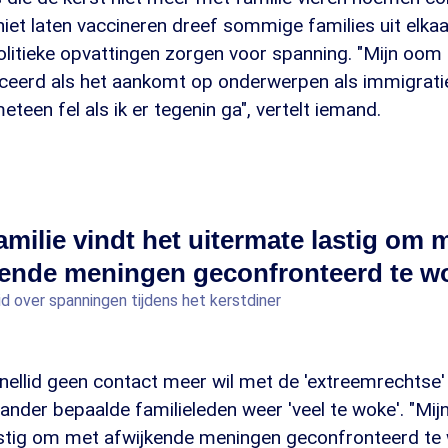
 niet laten vaccineren dreef sommige families uit elkaa
litieke opvattingen zorgen voor spanning. "Mijn oom e
ceerd als het aankomt op onderwerpen als immigratie.
eteen fel als ik er tegenin ga", vertelt iemand.
amilie vindt het uitermate lastig om 
kende meningen geconfronteerd te w
id over spanningen tijdens het kerstdiner
nellid geen contact meer wil met de 'extreemrechtse'
 ander bepaalde familieleden weer 'veel te woke'. "Mijn
astig om met afwijkende meningen geconfronteerd te