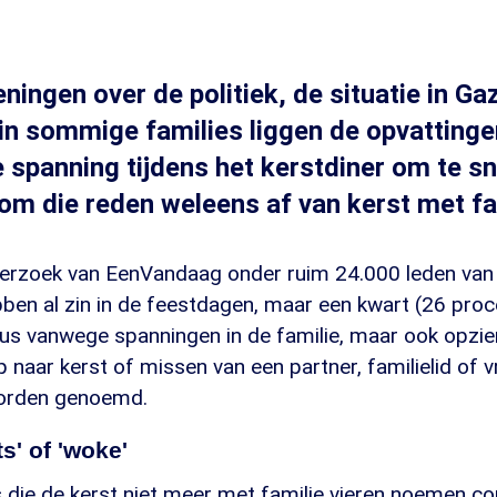
ingen over de politiek, de situatie in Ga
 in sommige families liggen de opvattingen
e spanning tijdens het kerstdiner om te sni
om die reden weleens af van kerst met fa
nderzoek van EenVandaag onder ruim 24.000 leden van 
ben al zin in de feestdagen, maar een kwart (26 procen
dus vanwege spanningen in de familie, maar ook opzie
p naar kerst of missen van een partner, familielid of 
worden genoemd.
s' of 'woke'
 die de kerst niet meer met familie vieren noemen co