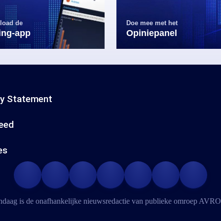
load de
Doe mee met het
ling-app
Opiniepanel
cy Statement
eed
es
daag is de onafhankelijke nieuwsredactie van publieke omroep
AVRO