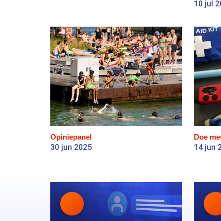
10 jul 
Opiniepanel
Doe me
30 jun 2025
14 jun 