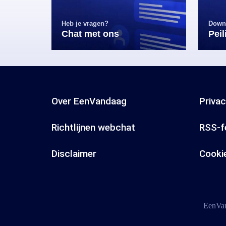
Heb je vragen?
Down
Chat met ons
Pei
Over EenVandaag
Priva
Richtlijnen webchat
RSS-f
Disclaimer
Cooki
EenVan