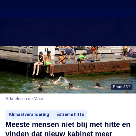
Bron: ANP
Afkoelen in de Maas
Klimaatverandering
Extreme hitte
Meeste mensen niet blij met hitte en
vinden dat nieuw kabinet meer