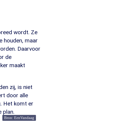
breed wordt. Ze
te houden, maar
worden. Daarvoor
or de
erker maakt
n zij, is niet
rt door alle
g. Het komt er
e plan.
Bron: EenVandaag