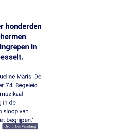
er honderden
schermen
ingrepen in
esselt.
queline Maris. De
r 74. Begeleid
 muzikaal
 in de
n sloop van
et begrijpen."
Bron: EenVandaag