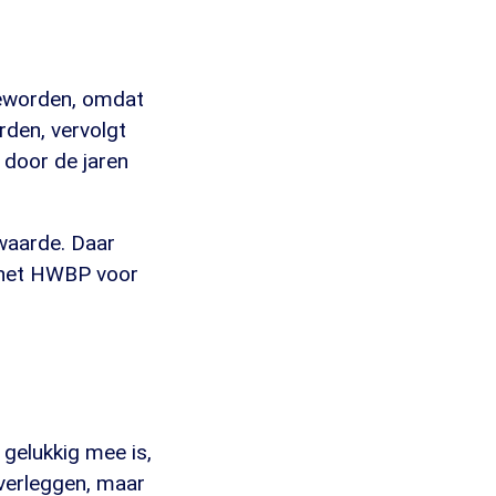
geworden, omdat
rden, vervolgt
 door de jaren
waarde. Daar
t het HWBP voor
gelukkig mee is,
verleggen, maar