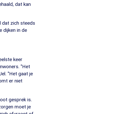
haald, dat kan
d dat zich steeds
 dijken in de
eelste keer
inwoners. "Het
el. "Het gaat je
omt er niet
oot gesprek is.
zorgen moet je
zich afvraagt of