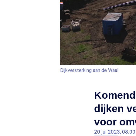
Dijkversterking aan de Waal
Komende 
dijken v
voor om
20 jul 2023, 08:00