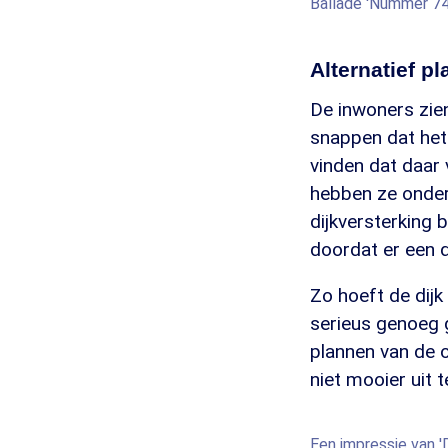
Ballade 'Nummer 74
Alternatief p
De inwoners zie
snappen dat het
vinden dat daar
hebben ze onder 
dijkversterking 
doordat er een 
Zo hoeft de dijk
serieus genoeg g
plannen van de 
niet mooier uit t
Een impressie van 'D