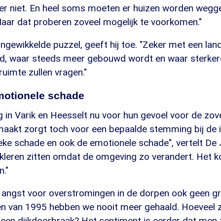
ver niet. En heel soms moeten er huizen worden wegge
aar dat proberen zoveel mogelijk te voorkomen."
ingewikkelde puzzel, geeft hij toe. "Zeker met een lan
ld, waar steeds meer gebouwd wordt en waar sterkere
uimte zullen vragen."
motionele schade
 in Varik en Heesselt nu voor hun gevoel voor de zov
aakt zorgt toch voor een bepaalde stemming bij de 
ke schade en ook de emotionele schade", vertelt De J
 kleren zitten omdat de omgeving zo verandert. Het k
n."
e angst voor overstromingen in de dorpen ook geen gr
n van 1995 hebben we nooit meer gehaald. Hoeveel 
een dijkdoorbraak? Het sentiment is eerder dat men 