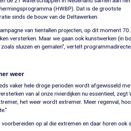
t en de 21 waterschappen in Nederland samen aan h
ermingsprogramma (HWBP). Dat is de grootste
ratie sinds de bouw van de Deltawerken.
campagne van tientallen projecten, op dit moment 70
ijken versterken. Maar we gaan ook kunstwerken (in b
 zoals sluizen en gemalen", vertelt programmadirecte
mer weer
eds vaker hele droge perioden wordt afgewisseld me
 versterken van al onze rivierdijken nu essentieel, zeg
xtremer, het weer wordt extremer. Meer regenval, ho
e."
voorbereiden op al die extremen en daar horen ook s