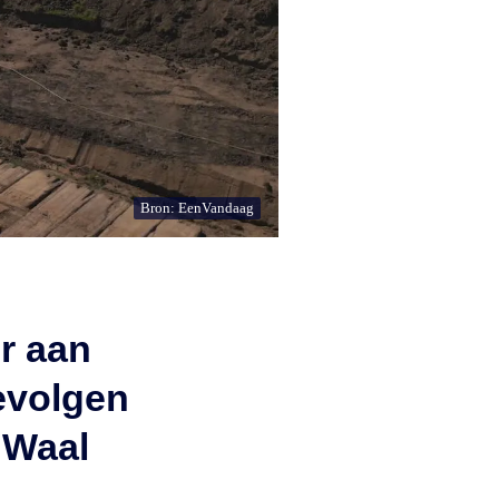
Bron: EenVandaag
r aan
gevolgen
 Waal