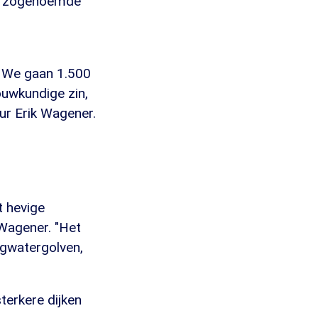
et zogenoemde
. We gaan 1.500
ouwkundige zin,
ur Erik Wagener.
t hevige
t Wagener. "Het
ogwatergolven,
terkere dijken