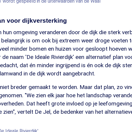
' wordt gespeeld in de uiterwaarden van de Waal
lan voor dijkversterking
n hun omgeving veranderen door de dijk die sterk ver
 belangrijk is om ook bij extreem weer droge voeten 
 veel minder bomen en huizen voor gesloopt hoeven 
de naam 'De Ideale Rivierdijk' een alternatief plan vo
bedacht, dat én minder ingrijpend is én ook de dijk st
damwand in de dijk wordt aangebracht.
 niet breder gemaakt te worden. Maar dat plan, zo vinde
enomen. "We zien elk jaar hoe het landschap verande
overheden. Dat heeft grote invloed op je leefomgevin
e zien", vertelt De Jel, de bedenker van het alternatiev
e Ideale Rivierdijk'