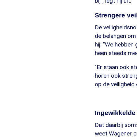
bij", legt hij uit.
Strengere ve
De veiligheidsn
de belangen om 
hij: "We hebben 
heen steeds mee
"Er staan ook s
horen ook stren
op de veiligheid 
Ingewikkelde
Dat daarbij som
weet Wagener oo