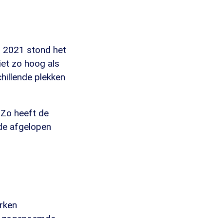
n 2021 stond het
iet zo hoog als
hillende plekken
 Zo heeft de
 de afgelopen
erken