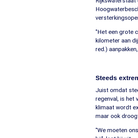
Rijkswaterstaa
Hoogwaterbesch
versterkingsope
"Het een grote 
kilometer aan d
red.) aanpakken,
Steeds extre
Juist omdat ste
regenval, is het
klimaat wordt e
maar ook droogt
"We moeten ons 