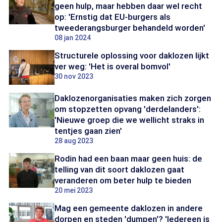
geen hulp, maar hebben daar wel recht
op: 'Ernstig dat EU-burgers als
tweederangsburger behandeld worden'
08 jan 2024
Structurele oplossing voor daklozen lijkt
ver weg: 'Het is overal bomvol'
30 nov 2023
Daklozenorganisaties maken zich zorgen
om stopzetten opvang 'derdelanders':
'Nieuwe groep die we wellicht straks in
tentjes gaan zien'
28 aug 2023
Rodin had een baan maar geen huis: de
telling van dit soort daklozen gaat
veranderen om beter hulp te bieden
20 mei 2023
Mag een gemeente daklozen in andere
dorpen en steden 'dumpen'? 'Iedereen is