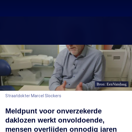
Bron: EenVandaag
Straatdokter Marcel Slockers
Meldpunt voor onverzekerde
daklozen werkt onvoldoende,
mensen overlijden onnodig jaren