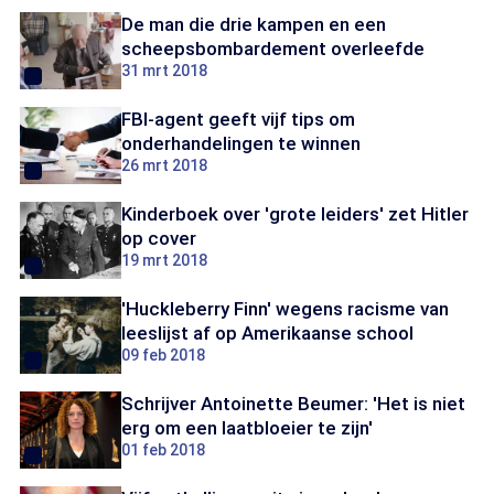
De man die drie kampen en een
scheepsbombardement overleefde
31 mrt 2018
FBI-agent geeft vijf tips om
onderhandelingen te winnen
26 mrt 2018
Kinderboek over 'grote leiders' zet Hitler
op cover
19 mrt 2018
'Huckleberry Finn' wegens racisme van
leeslijst af op Amerikaanse school
09 feb 2018
Schrijver Antoinette Beumer: 'Het is niet
erg om een laatbloeier te zijn'
01 feb 2018