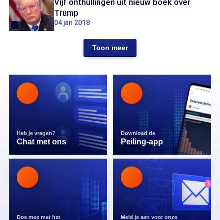
Vijf onthullingen uit nieuw boek over
Trump
04 jan 2018
Toon meer
Heb je vragen?
Download de
Chat met ons
Peiling-app
Doe mee met het
Meld je aan voor onze