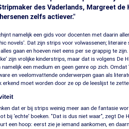
Stripmaker des Vaderlands, Margreet de H
e hersenen zelfs actiever."
jnt namelijk een gids voor docenten met daarin allerl
c novels'. Dat zijn strips voor volwassenen; literaire 
alles gaan en hoeven niet eens per se grappig te zijn.
ke' zijn vrolijke kinderstrips, maar dat is volgens De
jn namelijk een medium en geen genre op zich. Omdat '
ware en veelomvattende onderwerpen gaan als literatu
 erkend moet worden door ze op de leeslijst te zette
iteit
en dat er bij strips weinig meer aan de fantasie wor
tot bij 'echte' boeken. "Dat is dus niet waar", zegt De
urt een hoop: eerst zie je iemand aankomen, en daarna