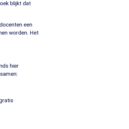
ek blijkt dat
n docenten een
nnen worden. Het
nds hier
e samen:
gratis