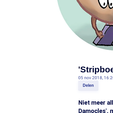
'Stripbo
05 nov 2018, 16:2
Delen
Niet meer al
Damocles', m