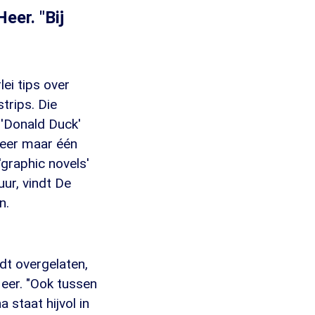
eer. "Bij
ei tips over
strips. Die
 'Donald Duck'
 Heer maar één
graphic novels'
ur, vindt De
n.
dt overgelaten,
 Heer. "Ook tussen
 staat hijvol in