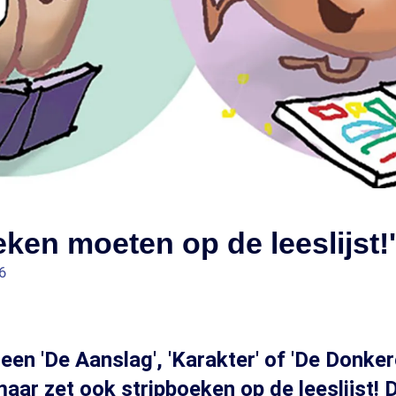
eken moeten op de leeslijst!'
6
leen 'De Aanslag', 'Karakter' of 'De Donke
aar zet ook stripboeken op de leeslijst! D