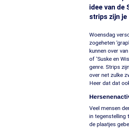
idee van de 
strips zijn j
Woensdag verschi
zogeheten 'graphi
kunnen over van 
of 'Suske en Wis
genre. Strips zi
over net zulke z
Heer dat dat ook
Hersenenactiv
Veel mensen denk
in tegenstelling 
de plaatjes gebe