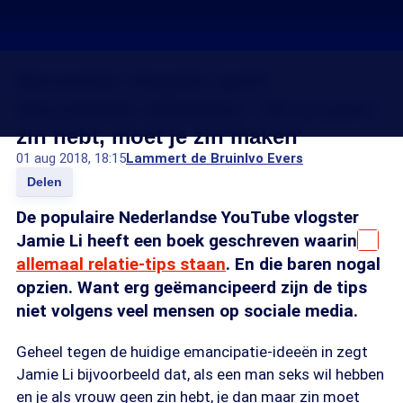
Beroemde vlogster geeft
discutabele relatietips: 'Als je geen
zin hebt, moet je zin maken'
01 aug 2018, 18:15
Lammert de Bruin
Ivo Evers
Delen
De populaire Nederlandse YouTube vlogster
Jamie Li heeft een boek geschreven waarin
allemaal relatie-tips staan
. En die baren nogal
opzien. Want erg geëmancipeerd zijn de tips
niet volgens veel mensen op sociale media.
Geheel tegen de huidige emancipatie-ideeën in zegt
Jamie Li bijvoorbeeld dat, als een man seks wil hebben
en je als vrouw geen zin hebt, je dan maar zin moet