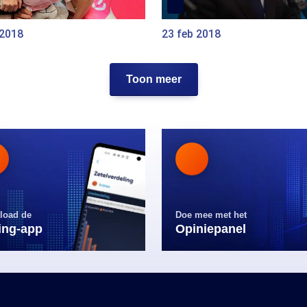
 2018
23 feb 2018
Toon meer
load de
Doe mee met het
ling-app
Opiniepanel