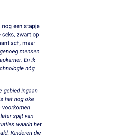
 nog een stapje
e seks, zwart op
mantisch, maar
n genoeg mensen
aapkamer. En ik
technologie nóg
ze gebied ingaan
is het nog oke
kan voorkomen
later spijt van
tuaties waarin het
aald. Kinderen die