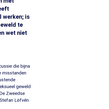
en met
eeft
l werken; is
eweld te
n wet niet
ussie die bijna
de misstanden
rustende
seksueel geweld
. De Zweedse
 Stefan Löfvén