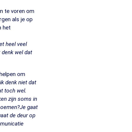
van te voren om
gen als je op
n het
et heel veel
k denk wel dat
 helpen om
ik denk niet dat
at toch wel.
ken zijn soms in
 noemen?Je gaat
gaat de deur op
mmunicatie