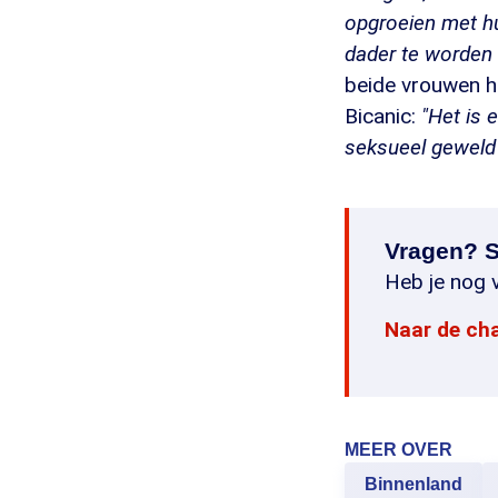
opgroeien met hu
dader te worden v
beide vrouwen he
Bicanic:
"Het is 
seksueel geweld 
Vragen? S
Heb je nog v
Naar de ch
MEER OVER
Binnenland