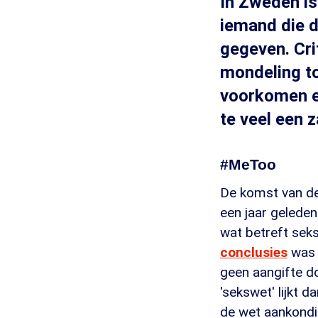
In Zweden is
iemand die d
gegeven. Crit
mondeling t
voorkomen en
te veel een 
#MeToo
De komst van de
een jaar gelede
wat betreft seks
conclusies
was 
geen aangifte d
'sekswet' lijkt
de wet aankondig