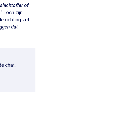
slachtoffer of
."
Toch zijn
 richting zet.
eggen dat
de chat.