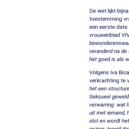
De wet lijkt bij
toestemming vra
een eerste date
vrouwenblad VIVA
bewonderenswaard
veranderd na de 
het goed is als 
Volgens Iva Bic
verkrachting te
het een structur
Seksueel geweld 
verwarring: wat 
uit met iemand, 
slot en wordt he
gezien, terwijl da