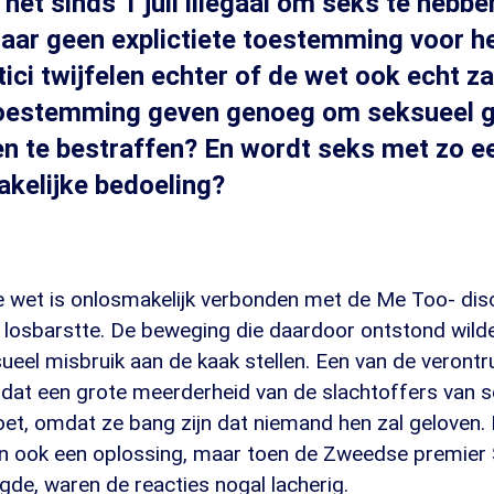
 het sinds 1 juli illegaal om seks te hebb
aar geen explictiete toestemming voor h
ici twijfelen echter of de wet ook echt za
oestemming geven genoeg om seksueel g
 te bestraffen? En wordt seks met zo ee
zakelijke bedoeling?
 wet is onlosmakelijk verbonden met de Me Too- disc
n losbarstte. De beweging die daardoor ontstond wil
ueel misbruik aan de kaak stellen. Een van de veront
dat een grote meerderheid van de slachtoffers van 
oet, omdat ze bang zijn dat niemand hen zal geloven
 dan ook een oplossing, maar toen de Zweedse premier
de, waren de reacties nogal lacherig.