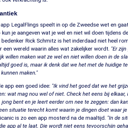
antiek
app LegalFlings speelt in op de Zweedse wet en gaat
p kun je aangeven wat je wel en niet wil doen tijdens d
 bedenker Rick Schmitz is het inderdaad niet heel ro
 een wereld waarin alles wat zakelijker wordt.
"Er zij
ijk willen maken wat ze wel en niet willen doen in de sl
altijd goed is, maar ik denk dat we het met de huidige 
 kunnen maken."
de app een goed idee:
"Ik vind het goed dat we het grij
en: wat mag nou wel of niet. Check het eens bij elkaar, 
je jong bent en je leert eerder om nee te zeggen: dan 
een situatie terecht komt waarin je dingen doet waar je 
canic is zo een app mosterd na de maaltijd.
"In de si
die app al te laat. Die wordt niet eens tevoorschijn geh