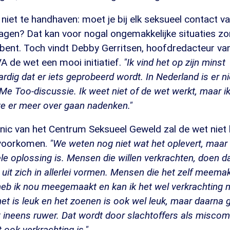
na niet te handhaven: moet je bij elk seksueel contact 
gen? Dat kan voor nogal ongemakkelijke situaties zor
 bent. Toch vindt Debby Gerritsen, hoofdredacteur va
 de wet een mooi initiatief.
"Ik vind het op zijn minst
ig dat er iets geprobeerd wordt. In Nederland is er ni
Me Too-discussie. Ik weet niet of de wet werkt, maar i
we er meer over gaan nadenken."
anic van het Centrum Seksueel Geweld zal de wet niet
 voorkomen.
"We weten nog niet wat het oplevert, maar 
ele oplossing is. Mensen die willen verkrachten, doen d
uit zich in allerlei vormen. Mensen die het zelf meema
heb ik nou meegemaakt en kan ik het wel verkrachting
het is leuk en het zoenen is ook wel leuk, maar daarna 
t ineens ruwer. Dat wordt door slachtoffers als misco
t ook verkrachting is."