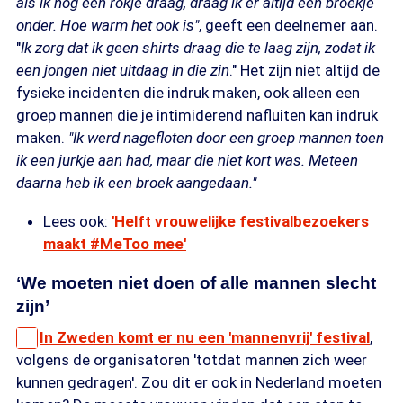
als ik nog een rokje draag, draag ik er altijd een broekje
onder. Hoe warm het ook is"
, geeft een deelnemer aan.
"
Ik zorg dat ik geen shirts draag die te laag zijn, zodat ik
een jongen niet uitdaag in die zin
." Het zijn niet altijd de
fysieke incidenten die indruk maken, ook alleen een
groep mannen die je intimiderend nafluiten kan indruk
maken.
"Ik werd nagefloten door een groep mannen toen
ik een jurkje aan had, maar die niet kort was. Meteen
daarna heb ik een broek aangedaan."
Lees ook:
'Helft vrouwelijke festivalbezoekers
maakt #MeToo mee'
‘We moeten niet doen of alle mannen slecht
zijn’
In Zweden komt er nu een 'mannenvrij' festival
,
volgens de organisatoren 'totdat mannen zich weer
kunnen gedragen'. Zou dit er ook in Nederland moeten