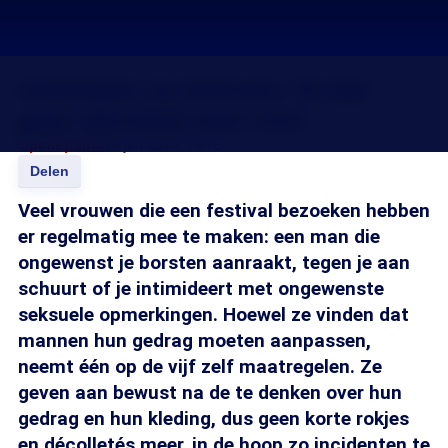
Intimidatie op festivals: ‘Ik laat
geen décolleté meer zien’
Opiniepanel
19 jun 2018, 18:15
Delen
Veel vrouwen die een festival bezoeken hebben
er regelmatig mee te maken: een man die
ongewenst je borsten aanraakt, tegen je aan
schuurt of je intimideert met ongewenste
seksuele opmerkingen. Hoewel ze vinden dat
mannen hun gedrag moeten aanpassen,
neemt één op de vijf zelf maatregelen. Ze
geven aan bewust na de te denken over hun
gedrag en hun kleding, dus geen korte rokjes
en décolletés meer, in de hoop zo incidenten te