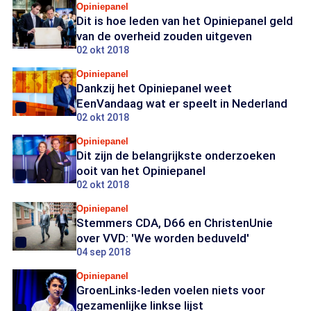
Opiniepanel
Dit is hoe leden van het Opiniepanel geld
van de overheid zouden uitgeven
02 okt 2018
Opiniepanel
Dankzij het Opiniepanel weet
EenVandaag wat er speelt in Nederland
02 okt 2018
Opiniepanel
Dit zijn de belangrijkste onderzoeken
ooit van het Opiniepanel
02 okt 2018
Opiniepanel
Stemmers CDA, D66 en ChristenUnie
over VVD: 'We worden beduveld'
04 sep 2018
Opiniepanel
GroenLinks-leden voelen niets voor
gezamenlijke linkse lijst