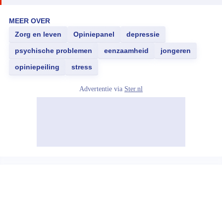
MEER OVER
Zorg en leven
Opiniepanel
depressie
psychische problemen
eenzaamheid
jongeren
opiniepeiling
stress
Advertentie via
Ster.nl