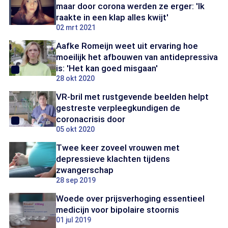
maar door corona werden ze erger: 'Ik
raakte in een klap alles kwijt'
02 mrt 2021
Aafke Romeijn weet uit ervaring hoe
moeilijk het afbouwen van antidepressiva
is: 'Het kan goed misgaan'
28 okt 2020
VR-bril met rustgevende beelden helpt
gestreste verpleegkundigen de
coronacrisis door
05 okt 2020
Twee keer zoveel vrouwen met
depressieve klachten tijdens
zwangerschap
28 sep 2019
Woede over prijsverhoging essentieel
medicijn voor bipolaire stoornis
01 jul 2019