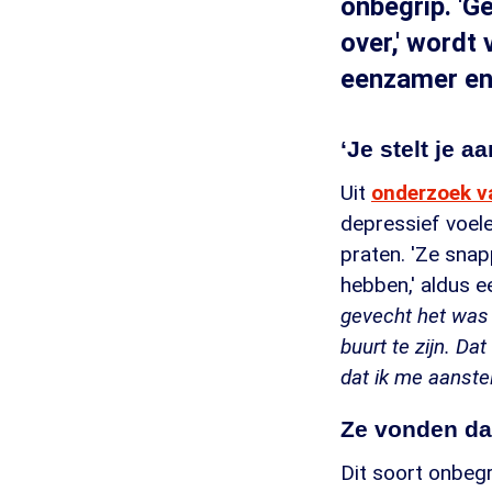
onbegrip. 'G
over,' wordt
eenzamer en 
‘Je stelt je aa
Uit
onderzoek 
depressief voele
praten. 'Ze snap
hebben,' aldus 
gevecht het was 
buurt te zijn. Da
dat ik me aanste
Ze vonden dat
Dit soort onbegr