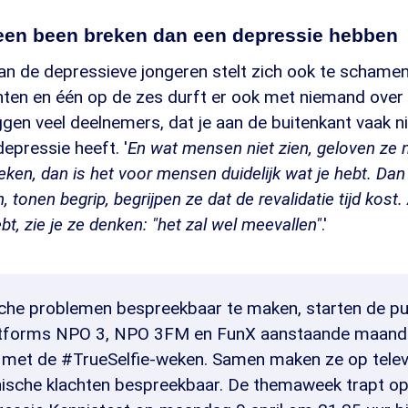
 een been breken dan een depressie hebben
van de depressieve jongeren stelt zich ook te schame
hten en één op de zes durft er ook met niemand over 
eggen veel deelnemers, dat je aan de buitenkant vaak ni
epressie heeft. '
En wat mensen niet zien, geloven ze n
eken, dan is het voor mensen duidelijk wat je hebt. Da
 tonen begrip, begrijpen ze dat de revalidatie tijd kost. 
t, zie je ze denken: "het zal wel meevallen"
.'
he problemen bespreekbaar te maken, starten de pu
atforms NPO 3, NPO 3FM en FunX aanstaande maan
 met de #TrueSelfie-weken. Samen maken ze op televi
hische klachten bespreekbaar. De themaweek trapt op 