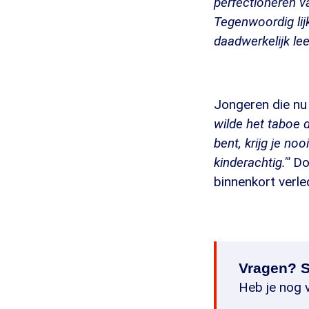
perfectioneren v
Tegenwoordig lijk
daadwerkelijk lee
Jongeren die nu 
wilde het taboe 
bent, krijg je no
kinderachtig."'
Do
binnenkort verled
Vragen? S
Heb je nog v