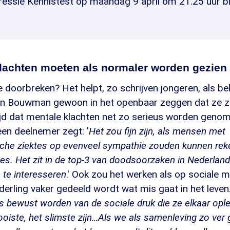
essie Kennistest op maandag 9 april om 21.25 uur 
lachten moeten als normaler worden gezien
e doorbreken? Het helpt, zo schrijven jongeren, als 
n Bouwman gewoon in het openbaar zeggen dat ze zic
ijd dat mentale klachten net zo serieus worden genom
een deelnemer zegt: '
Het zou fijn zijn, als mensen met
che ziektes op evenveel sympathie zouden kunnen re
es. Het zit in de top-3 van doodsoorzaken in Nederland 
 te interesseren
.' Ook zou het werken als op sociale
erling vaker gedeeld wordt wat mis gaat in het leven.
 bewust worden van de sociale druk die ze elkaar opl
ooiste, het slimste zijn…Als we als samenleving zo ver 