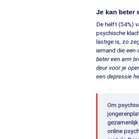
Je kan beter
De helft (54%) 
psychische klac
lastige is, zo z
iemand die een d
beter een arm br
deur voor je open,
een depressie heb
Om psychisc
jongerenpl
gezamenlijk
online psyc