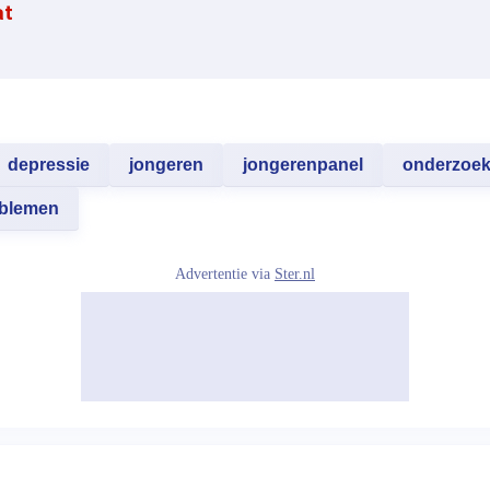
at
depressie
jongeren
jongerenpanel
onderzoe
oblemen
Advertentie via
Ster.nl