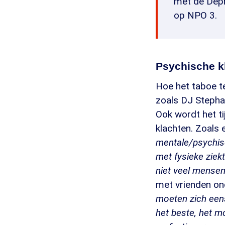
met de Depr
op NPO 3.
Psychische k
Hoe het taboe t
zoals DJ Stepha
Ook wordt het t
klachten. Zoals 
mentale/psychis
met fysieke ziekt
niet veel mensen
met vrienden ond
moeten zich eens
het beste, het m