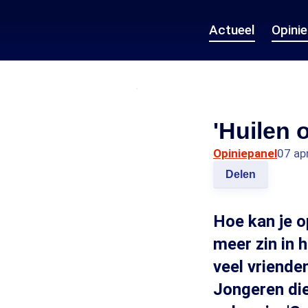
Actueel
Opini
'Huilen 
Opiniepanel
07 ap
Delen
Hoe kan je op
meer zin in 
veel vriende
Jongeren die