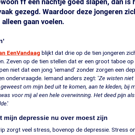
ewoon ff een nachtje goed slapen, dan is 
 vaak gezegd. Waardoor deze jongeren zic
alleen gaan voelen.
n’
van EenVandaag
blijkt dat drie op de tien jongeren zic
n. Zeven op de tien stellen dat er een groot taboe op
pen niet dat een jong 'iemand' zonder zorgen een dep
een ondervraagde. Iemand anders zegt: '
Ze wisten niet
geweest om mijn bed uit te komen, aan te kleden, bij 
t was voor mij al een hele overwinning. Het deed pijn al
lde
.'
 mijn depressie nu over moest zijn
ip zorgt veel stress, bovenop de depressie. Stress om