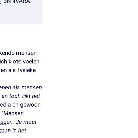
bij BNNVARA
bekende mensen
h klote voelen.
en als fysieke
kenen als mensen
en toch lijkt het
 media en gewoon
 '
Mensen
eggen. Je moet
gaan in het