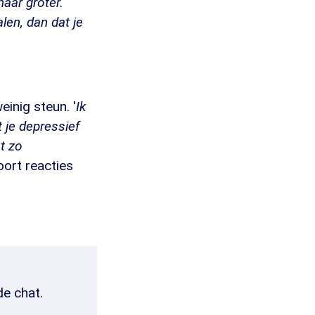
maar groter.
len, dan dat je
inig steun. '
Ik
 je depressief
et zo
oort reacties
de chat.