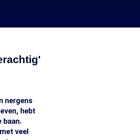
erachtig'
en nergens
leven, hebt
e baan.
 met veel