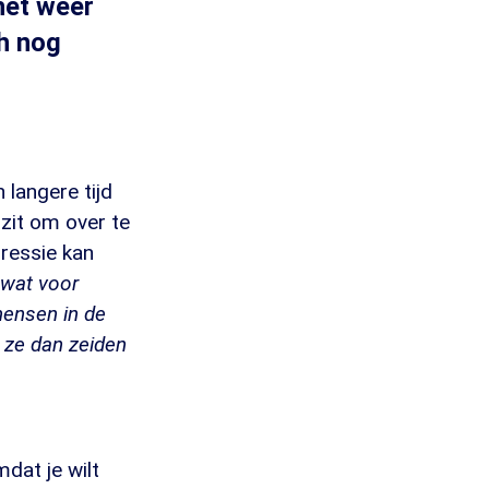
het weer
h nog
h langere tijd
 zit om over te
ressie kan
 wat voor
mensen in de
s ze dan zeiden
dat je wilt