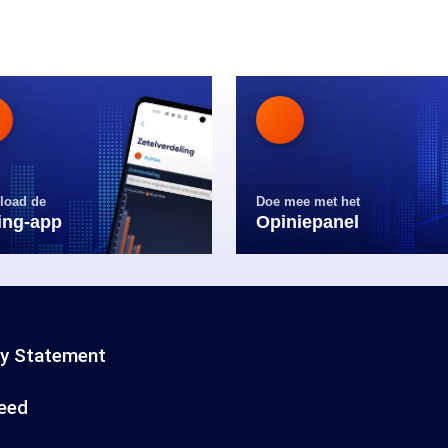
load de
Doe mee met het
ling-app
Opiniepanel
cy Statement
eed