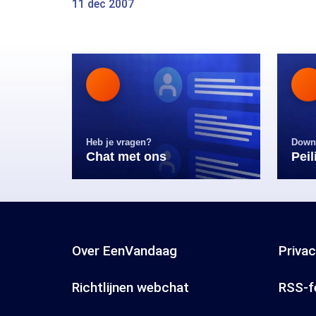
11 dec 2007
Heb je vragen?
Down
Chat met ons
Pei
Over EenVandaag
Priva
Richtlijnen webchat
RSS-f