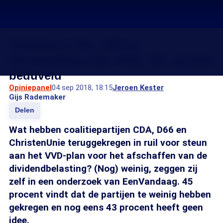
Stemmers CDA, D66 en
ChristenUnie over VVD: 'We worden
beduveld'
Opiniepanel
04 sep 2018, 18:15
Jeroen Kester
Gijs Rademaker
Delen
Wat hebben coalitiepartijen CDA, D66 en
ChristenUnie teruggekregen in ruil voor steun
aan het VVD-plan voor het afschaffen van de
dividendbelasting? (Nog) weinig, zeggen zij
zelf in een onderzoek van EenVandaag. 45
procent vindt dat de partijen te weinig hebben
gekregen en nog eens 43 procent heeft geen
idee.