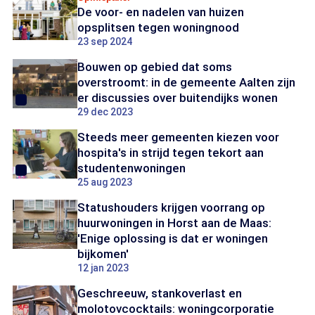
De voor- en nadelen van huizen
opsplitsen tegen woningnood
23 sep 2024
Bouwen op gebied dat soms
overstroomt: in de gemeente Aalten zijn
er discussies over buitendijks wonen
29 dec 2023
Steeds meer gemeenten kiezen voor
hospita's in strijd tegen tekort aan
studentenwoningen
25 aug 2023
Statushouders krijgen voorrang op
huurwoningen in Horst aan de Maas:
'Enige oplossing is dat er woningen
bijkomen'
12 jan 2023
Geschreeuw, stankoverlast en
molotovcocktails: woningcorporatie