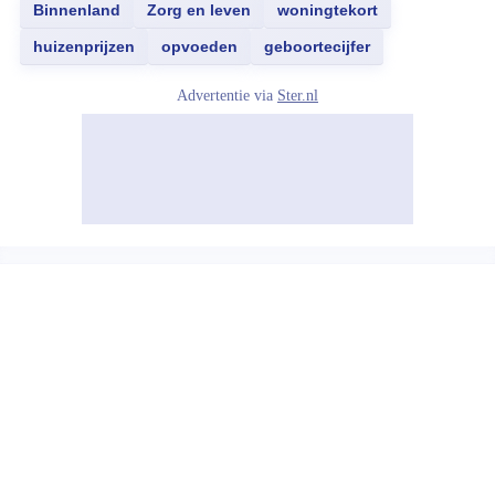
Binnenland
Zorg en leven
woningtekort
huizenprijzen
opvoeden
geboortecijfer
Advertentie via
Ster.nl