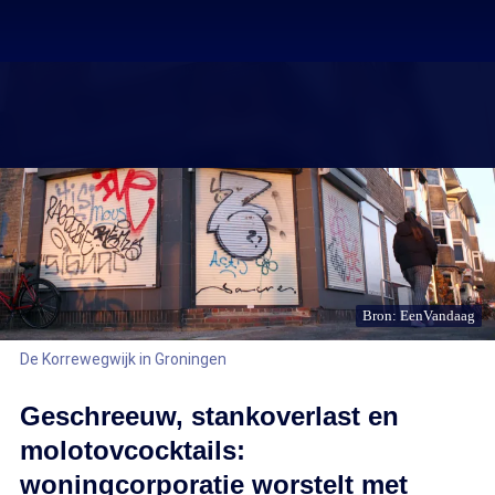
Bron: EenVandaag
De Korrewegwijk in Groningen
Geschreeuw, stankoverlast en
molotovcocktails:
woningcorporatie worstelt met