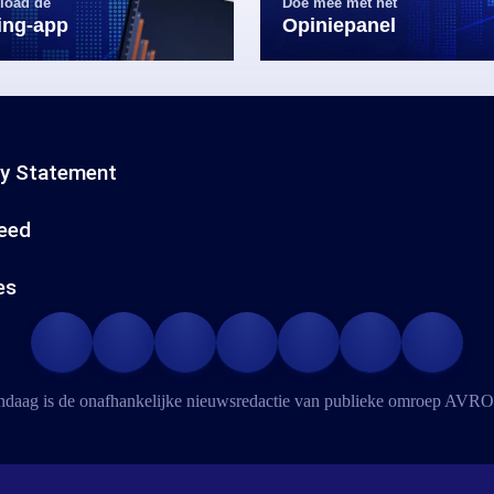
load de
Doe mee met het
ling-app
Opiniepanel
cy Statement
eed
es
daag is de onafhankelijke nieuwsredactie van publieke omroep
AVRO