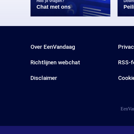
Heb je vragen?
Down
Chat met ons
Pei
Over EenVandaag
Priva
Richtlijnen webchat
RSS-f
Disclaimer
Cooki
EenVan