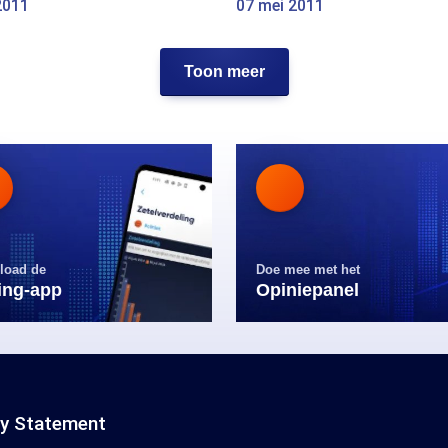
2011
07 mei 2011
Toon meer
load de
Doe mee met het
ling-app
Opiniepanel
cy Statement