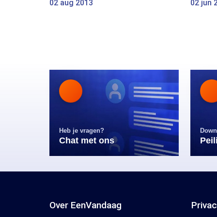
02 aug 2013
02 jun 
Heb je vragen?
Down
Chat met ons
Pei
Over EenVandaag
Priva