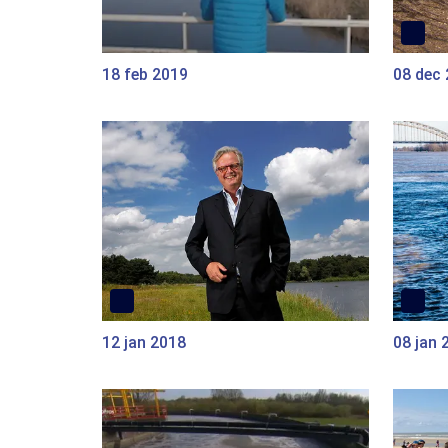
18 feb 2019
08 dec
12 jan 2018
08 jan 