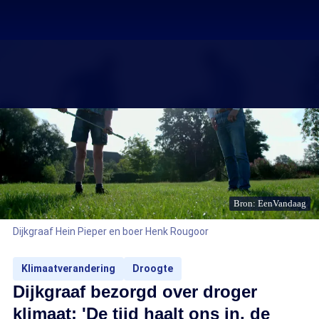
Bron: EenVandaag
Dijkgraaf Hein Pieper en boer Henk Rougoor
Klimaatverandering
Droogte
Dijkgraaf bezorgd over droger
klimaat: 'De tijd haalt ons in, de