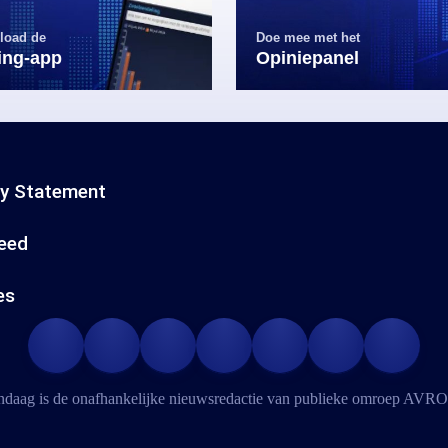
load de
Doe mee met het
ling-app
Opiniepanel
cy Statement
eed
es
daag is de onafhankelijke nieuwsredactie van publieke omroep
AVRO