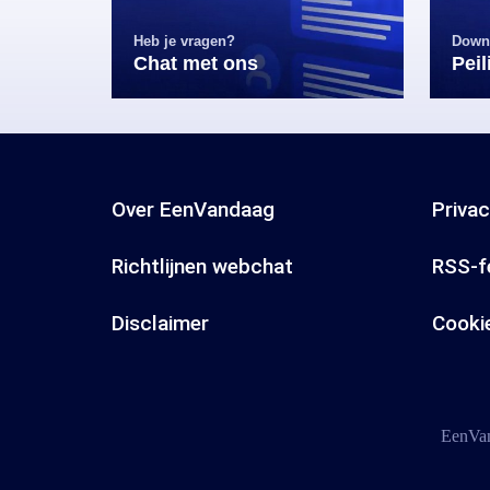
Heb je vragen?
Down
Chat met ons
Pei
Over EenVandaag
Priva
Richtlijnen webchat
RSS-f
Disclaimer
Cooki
EenVan