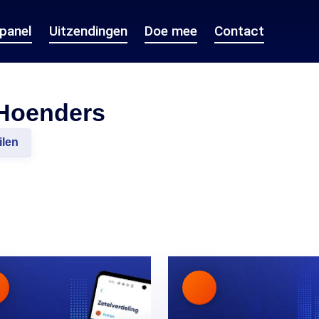
epanel
Uitzendingen
Doe mee
Contact
 Hoenders
ilen