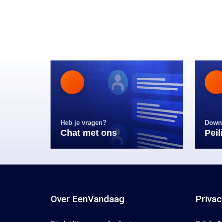
Heb je vragen?
Down
Chat met ons
Pei
Over EenVandaag
Priva