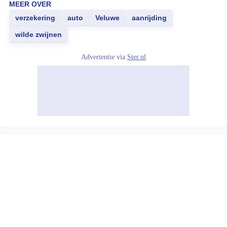
MEER OVER
verzekering
auto
Veluwe
aanrijding
wilde zwijnen
Advertentie via
Ster.nl