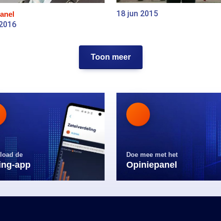
18 jun 2015
anel
 2016
Toon meer
load de
Doe mee met het
ling-app
Opiniepanel