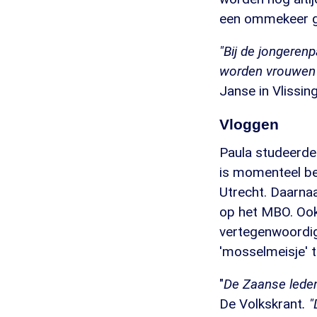
een ommekeer g
"Bij de jongerenp
worden vrouwen 
Janse in Vlissin
Vloggen
Paula studeerd
is momenteel be
Utrecht. Daarna
op het MBO. Ook
vertegenwoordig
'mosselmeisje' t
"
De Zaanse leden
De Volkskrant
. 