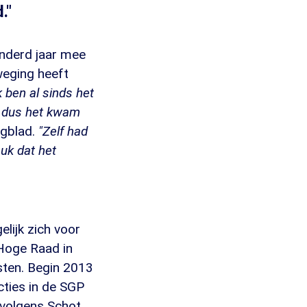
."
onderd jaar mee
weging heeft
k ben al sinds het
, dus het kwam
agblad.
"Zelf had
uk dat het
lijk zich voor
 Hoge Raad in
jsten. Begin 2013
cties in de SGP
 volgens Schot