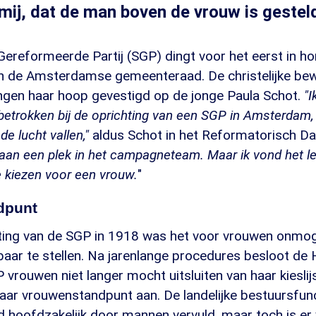
ij, dat de man boven de vrouw is gesteld
Gereformeerde Partij (SGP) dingt voor het eerst in h
n de Amsterdamse gemeenteraad. De christelijke be
ingen haar hoop gevestigd op de jonge Paula Schot.
"
I
betrokken bij de oprichting van een SGP in Amsterdam
de lucht vallen,"
aldus Schot in het Reformatorisch D
aan een plek in het campagneteam. Maar ik vond het le
e kiezen voor een vrouw.
"
dpunt
ting van de SGP in 1918 was het voor vrouwen onmoge
sbaar te stellen. Na jarenlange procedures besloot de
vrouwen niet langer mocht uitsluiten van haar kiesli
haar vrouwenstandpunt aan. De landelijke bestuursfun
d hoofdzakelijk door mannen vervuld, maar toch is er