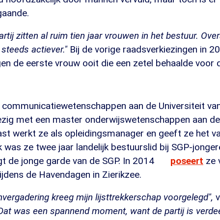
aande.
artij zitten al ruim tien jaar vrouwen in het bestuur. Ove
steeds actiever."
Bij de vorige raadsverkiezingen in 2
gen de eerste vrouw ooit die een zetel behaalde voor 
e communicatiewetenschappen aan de Universiteit v
zig met een master onderwijswetenschappen aan de U
ast werkt ze als opleidingsmanager en geeft ze het 
 was ze twee jaar landelijk bestuurslid bij SGP-jong
t de jonge garde van de SGP. In 2014
poseert
ze v
ijdens de Havendagen in Zierikzee.
vergadering kreeg mijn lijsttrekkerschap voorgelegd",
v
"Dat was een spannend moment, want de partij is verde