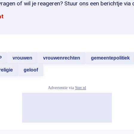
ragen of wil je reageren? Stuur ons een berichtje via 
at
P
vrouwen
vrouwenrechten
gemeentepolitiek
religie
geloof
Advertentie via
Ster.nl