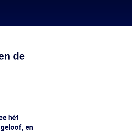
ven de
ee hét
 geloof, en