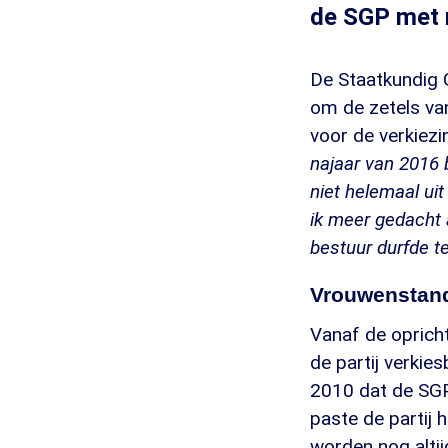
de SGP met m
De Staatkundig 
om de zetels va
voor de verkiez
najaar van 2016 
niet helemaal uit 
ik meer gedacht 
bestuur durfde t
Vrouwenstan
Vanaf de oprich
de partij verkie
2010 dat de SGP 
paste de partij 
worden nog altij