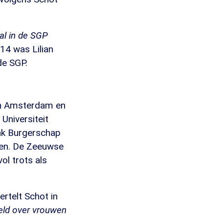
ral in de SGP
014 was Lilian
de SGP.
an Amsterdam en
niversiteit
vak Burgerschap
eren. De Zeeuwse
ol trots als
ertelt Schot in
eld over vrouwen