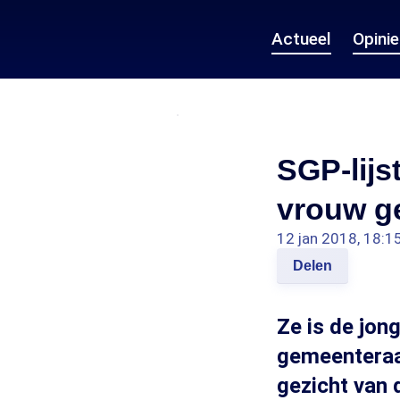
Actueel
Opini
SGP-lijs
vrouw ge
12 jan 2018, 18:1
Delen
Ze is de jon
gemeenteraa
gezicht van 