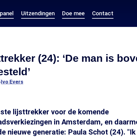
epanel
Uitzendingen
Doe mee
Contact
ttrekker (24): ‘De man is bo
steld’
5
Ivo Evers
gste lijsttrekker voor de komende
dsverkiezingen in Amsterdam, en daarm
de nieuwe generatie: Paula Schot (24). "Ik