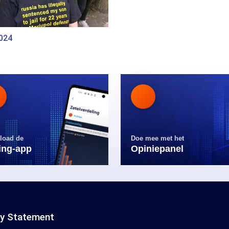
2024
load de
Doe mee met het
ling-app
Opiniepanel
cy Statement