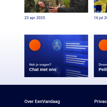
23 apr 2025
16 jul 
Heb je vragen?
Down
Chat met ons
Pei
Over EenVandaag
Priva