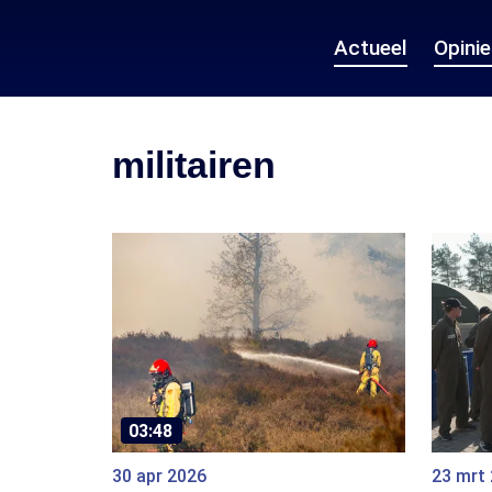
Actueel
Opini
militairen
03:48
30 apr 2026
23 mrt