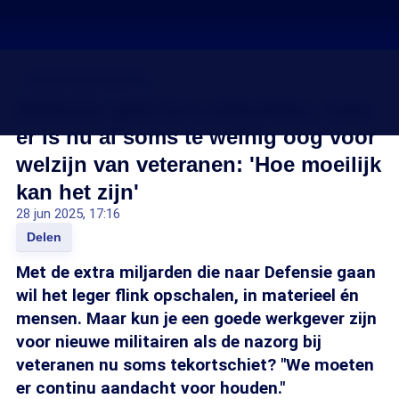
Uitbreiding defensie
Defensie gaat fors uitbreiden, maar
er is nu al soms te weinig oog voor
welzijn van veteranen: 'Hoe moeilijk
kan het zijn'
28 jun 2025, 17:16
Delen
Met de extra miljarden die naar Defensie gaan
wil het leger flink opschalen, in materieel én
mensen. Maar kun je een goede werkgever zijn
voor nieuwe militairen als de nazorg bij
veteranen nu soms tekortschiet? "We moeten
er continu aandacht voor houden."