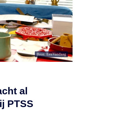
Bron: EenVandaag
cht al
ij PTSS