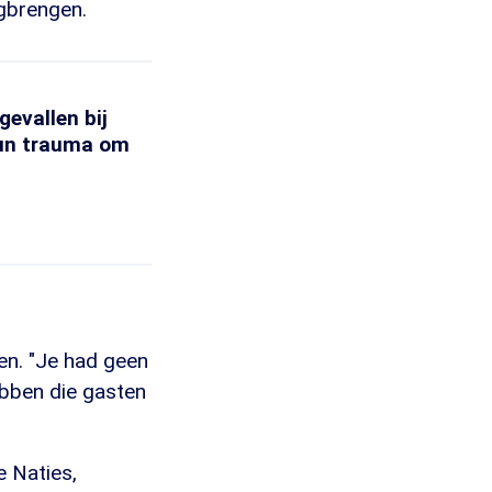
ugbrengen.
evallen bij
hun trauma om
en. "Je had geen
ebben die gasten
e Naties,