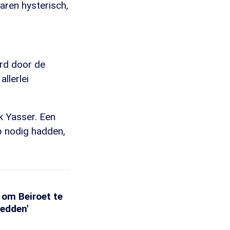
waren hysterisch,
erd door de
llerlei
k Yasser. Een
lp nodig hadden,
n om Beiroet te
redden'