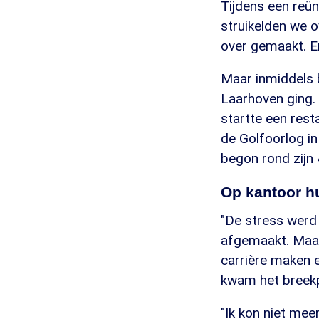
Tijdens een reün
struikelden we 
over gemaakt. En
Maar inmiddels 
Laarhoven ging. 
startte een resta
de Golfoorlog in
begon rond zijn
Op kantoor h
"De stress werd
afgemaakt. Maar a
carrière maken en
kwam het breek
"Ik kon niet mee