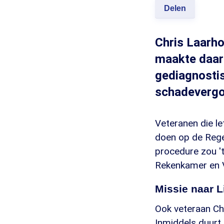
Delen
Chris Laarho
maakte daar 
gediagnostis
schadevergoe
Veteranen die l
doen op de Rege
procedure zou 't
Rekenkamer en
Missie naar 
Ook veteraan Chr
Inmiddels duurt 