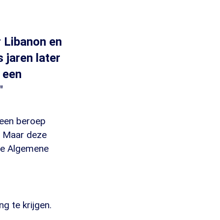
r Libanon en
 jaren later
 een
"
 een beroep
. Maar deze
 de Algemene
g te krijgen.