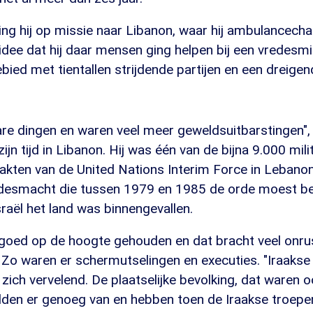
ing hij op missie naar Libanon, waar hij ambulancecha
 idee dat hij daar mensen ging helpen bij een vredes
ebied met tientallen strijdende partijen en een dreige
re dingen en waren veel meer geweldsuitbarstingen", 
jn tijd in Libanon. Hij was één van de bijna 9.000 mili
akten van de United Nations Interim Force in Lebanon
desmacht die tussen 1979 en 1985 de orde moest be
raël het land was binnengevallen.
goed op de hoogte gehouden en dat bracht veel onrus
 Zo waren er schermutselingen en executies. "Iraakse 
ich vervelend. De plaatselijke bevolking, dat waren o
adden er genoeg van en hebben toen de Iraakse troepe