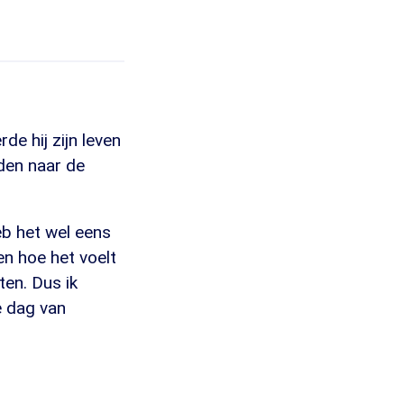
e hij zijn leven
nden naar de
heb het wel eens
en hoe het voelt
ten. Dus ik
e dag van