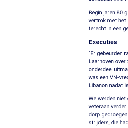
Begin jaren 80 g
vertrok met het
terecht in een g
Executies
"Er gebeurden ra
Laarhoven over zi
onderdeel uitma
was een VN-vre
Libanon nadat Is
We werden niet 
veteraan verder.
dorp gedroegen z
strijders, die h