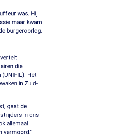
uffeur was. Hij
missie maar kwam
nde burgeroorlog.
vertelt
tairen die
 (UNIFIL). Het
waken in Zuid-
t, gaat de
strijders in ons
ok allemaal
n vermoord."