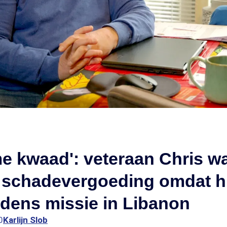
e kwaad': veteraan Chris wa
p schadevergoeding omdat h
ijdens missie in Libanon
0
Karlijn Slob