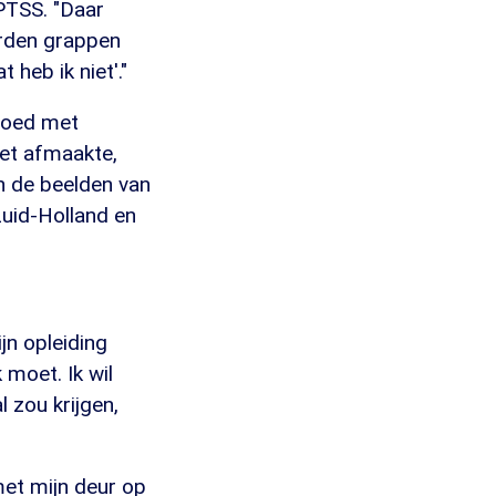
 PTSS. "Daar
erden grappen
 heb ik niet'."
 goed met
iet afmaakte,
en de beelden van
Zuid-Holland en
n opleiding
 moet. Ik wil
l zou krijgen,
met mijn deur op