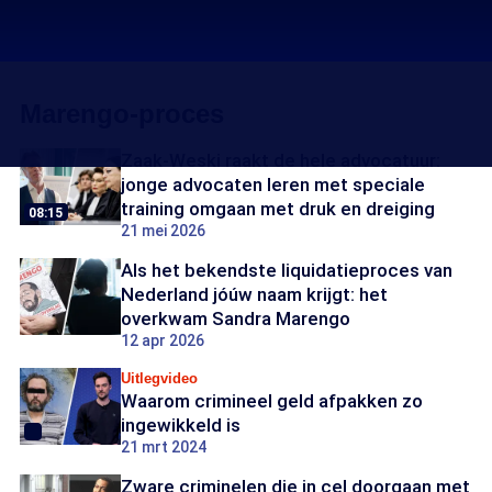
Marengo-proces
Zaak-Weski raakt de hele advocatuur:
jonge advocaten leren met speciale
training omgaan met druk en dreiging
08:15
21 mei 2026
Als het bekendste liquidatieproces van
Nederland jóúw naam krijgt: het
overkwam Sandra Marengo
12 apr 2026
Uitlegvideo
Waarom crimineel geld afpakken zo
ingewikkeld is
21 mrt 2024
Zware criminelen die in cel doorgaan met