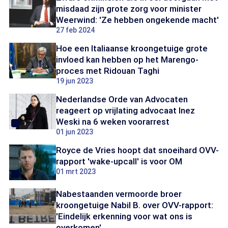
misdaad zijn grote zorg voor minister
Weerwind: 'Ze hebben ongekende macht'
27 feb 2024
Hoe een Italiaanse kroongetuige grote
invloed kan hebben op het Marengo-
proces met Ridouan Taghi
19 jun 2023
Nederlandse Orde van Advocaten
reageert op vrijlating advocaat Inez
Weski na 6 weken voorarrest
01 jun 2023
Royce de Vries hoopt dat snoeihard OVV-
rapport 'wake-upcall' is voor OM
01 mrt 2023
Nabestaanden vermoorde broer
kroongetuige Nabil B. over OVV-rapport:
'Eindelijk erkenning voor wat ons is
overkomen'