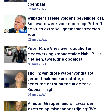
openbaar
02 mrt 2022
Wijkagent stelde volgens beveiliger RTL
Boulevard week voor moord op Peter R.
de Vries extra veiligheidsmaatregelen
voor
02 mrt 2022
Peter R. de Vries over opschorten
medewerking kroongetuige Nabil B.: 'Is
niet een, twee, drie opgelost'
26 mei 2021
Tijdlijn: van grote wapenvondst tot
geruchtmakende arrestatie, dit
gebeurde er tot nu toe in de zaak-
Ridouan Taghi
04 mrt 2021
Minister Grapperhaus wil zwaarder
inzetten op misdaadbestrijding: 'We