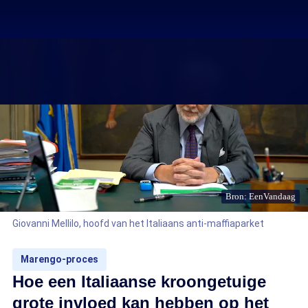
Bron: EenVandaag
Giovanni Mellilo, hoofd van het Italiaans anti-maffiaparket
Marengo-proces
Hoe een Italiaanse kroongetuige
grote invloed kan hebben op het