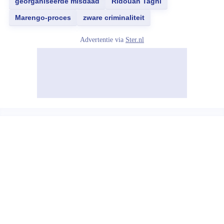
georganiseerde misdaad
Ridouan Taghi
Marengo-proces
zware criminaliteit
Advertentie via
Ster.nl