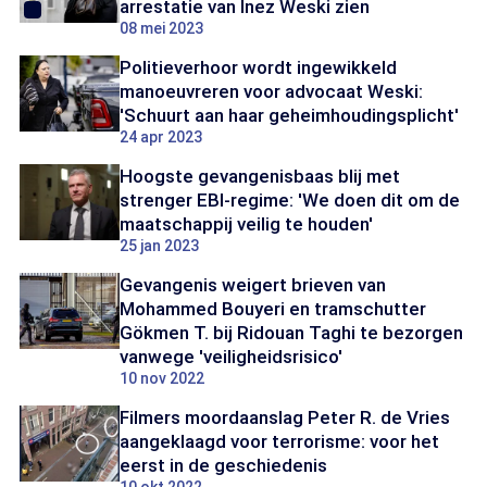
arrestatie van Inez Weski zien
08 mei 2023
Politieverhoor wordt ingewikkeld
manoeuvreren voor advocaat Weski:
'Schuurt aan haar geheimhoudingsplicht'
24 apr 2023
Hoogste gevangenisbaas blij met
strenger EBI-regime: 'We doen dit om de
maatschappij veilig te houden'
25 jan 2023
Gevangenis weigert brieven van
Mohammed Bouyeri en tramschutter
Gökmen T. bij Ridouan Taghi te bezorgen
vanwege 'veiligheidsrisico'
10 nov 2022
Filmers moordaanslag Peter R. de Vries
aangeklaagd voor terrorisme: voor het
eerst in de geschiedenis