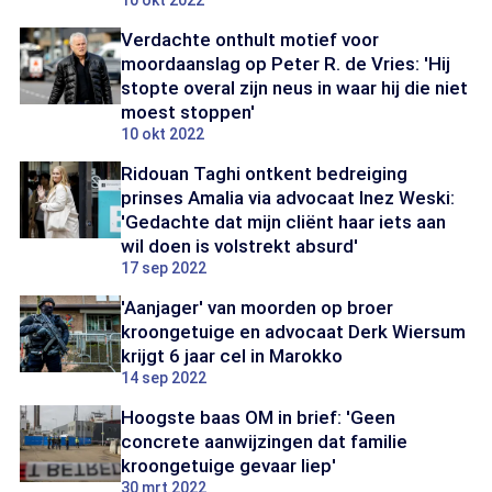
10 okt 2022
Verdachte onthult motief voor
moordaanslag op Peter R. de Vries: 'Hij
stopte overal zijn neus in waar hij die niet
moest stoppen'
10 okt 2022
Ridouan Taghi ontkent bedreiging
prinses Amalia via advocaat Inez Weski:
'Gedachte dat mijn cliënt haar iets aan
wil doen is volstrekt absurd'
17 sep 2022
'Aanjager' van moorden op broer
kroongetuige en advocaat Derk Wiersum
krijgt 6 jaar cel in Marokko
14 sep 2022
Hoogste baas OM in brief: 'Geen
concrete aanwijzingen dat familie
kroongetuige gevaar liep'
30 mrt 2022