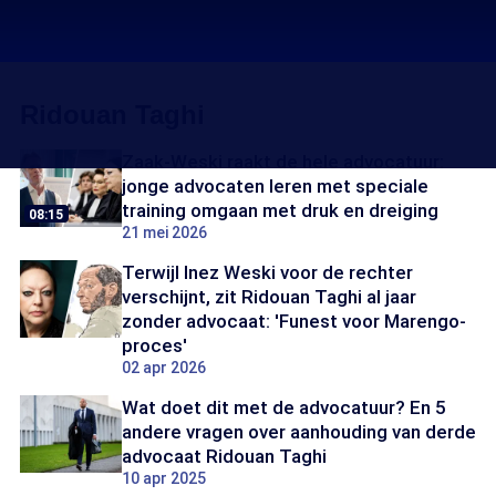
Ridouan Taghi
Zaak-Weski raakt de hele advocatuur:
jonge advocaten leren met speciale
training omgaan met druk en dreiging
08:15
21 mei 2026
Terwijl Inez Weski voor de rechter
verschijnt, zit Ridouan Taghi al jaar
zonder advocaat: 'Funest voor Marengo-
proces'
02 apr 2026
Wat doet dit met de advocatuur? En 5
andere vragen over aanhouding van derde
advocaat Ridouan Taghi
10 apr 2025