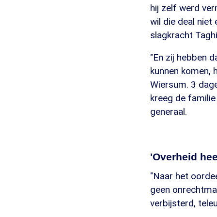
hij zelf werd v
wil die deal niet
slagkracht Taghi 
"En zij hebben da
kunnen komen, h
Wiersum. 3 dage
kreeg de familie
generaal.
'Overheid hee
"Naar het oordee
geen onrechtmati
verbijsterd, tele