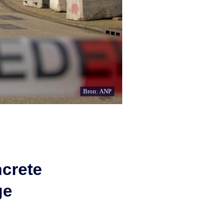
Bron: ANP
ncrete
ge