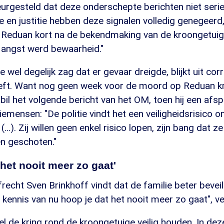
leurgesteld dat deze onderschepte berichten niet serie
e en justitie hebben deze signalen volledig genegeerd
 Reduan kort na de bekendmaking van de kroongetuig
angst werd bewaarheid."
e wel degelijk zag dat er gevaar dreigde, blijkt uit co
geeft. Want nog geen week voor de moord op Reduan k
abil het volgende bericht van het OM, toen hij een afs
emensen: "De politie vindt het een veiligheidsrisico o
...). Zij willen geen enkel risico lopen, zijn bang dat ze
n geschoten."
 het nooit meer zo gaat'
recht Sven Brinkhoff vindt dat de familie beter beve
kennis van nu hoop je dat het nooit meer zo gaat", vert
el de kring rond de kroongetuige veilig houden. In deze