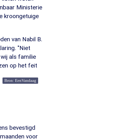
enbaar Ministerie
de kroongetuige
den van Nabil B.
laring. "Niet
ij als familie
zen op het feit
Bron: EenVandaag
ens bevestigd
4 maanden voor