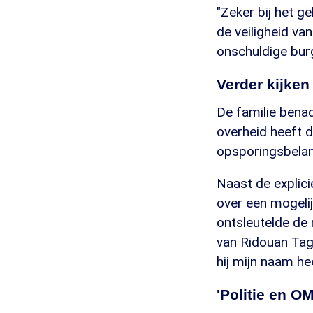
"Zeker bij het g
de veiligheid v
onschuldige burg
Verder kijke
De familie benad
overheid heeft d
opsporingsbelan
Naast de explic
over een mogeli
ontsleutelde de
van Ridouan Tagh
hij mijn naam h
'Politie en O