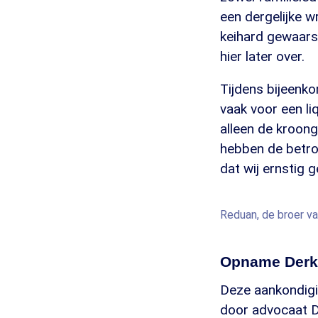
een dergelijke w
keihard gewaars
hier later over.
Tijdens bijeenk
vaak voor een liq
alleen de kroong
hebben de betrok
dat wij ernstig g
Reduan, de broer va
Opname Derk
Deze aankondigi
door advocaat 