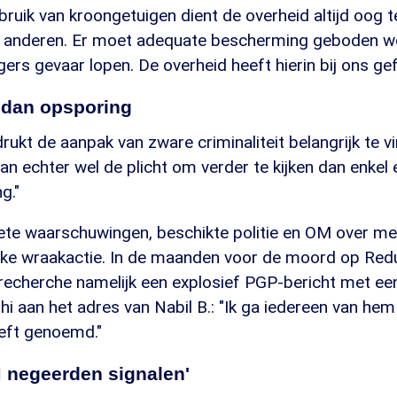
ebruik van kroongetuigen dient de overheid altijd oog 
an anderen. Er moet adequate bescherming geboden w
ers gevaar lopen. De overheid heeft hierin bij ons gef
n dan opsporing
rukt de aanpak van zware criminaliteit belangrijk te v
an echter wel de plicht om verder te kijken dan enkel 
g."
iete waarschuwingen, beschikte politie en OM over me
jke wraakactie. In de maanden voor de moord op Red
 recherche namelijk een explosief PGP-bericht met e
i aan het adres van Nabil B.: "Ik ga iedereen van hem 
eeft genoemd."
M negeerden signalen'