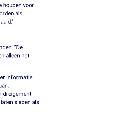
te houden voor
orden als
aald."
inden. "De
en alleen het
er informatie
uan,
en dreigement
laten slapen als