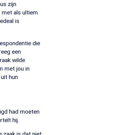
us zijn
, met als ultiem
edeal is
rrespondentie die
reeg een
praak wilde
m met jou in
 uit hun
iligd had moeten
elt hij.
 zaak is dat niet