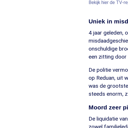
Bekijk hier de TV-r
Uniek in mis
4 jaar geleden,
misdaadgeschied
onschuldige bro
een zitting doo
De politie verm
op Reduan, uit w
was de grootste
steeds enorm, ze
Moord zeer pi
De liquidatie va
zowel familieled