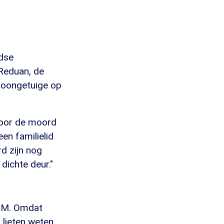
ndse
Reduan, de
kroongetuige op
voor de moord
een familielid
d zijn nog
dichte deur."
n OM. Omdat
l lieten weten