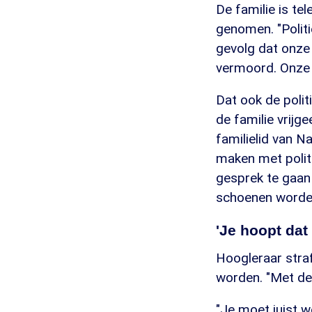
De familie is te
genomen. "Politi
gevolg dat onze
vermoord. Onze 
Dat ook de politi
de familie vrij
familielid van N
maken met politi
gesprek te gaan (
schoenen worde
'Je hoopt dat
Hoogleraar straf
worden. "Met de 
"Je moet juist w