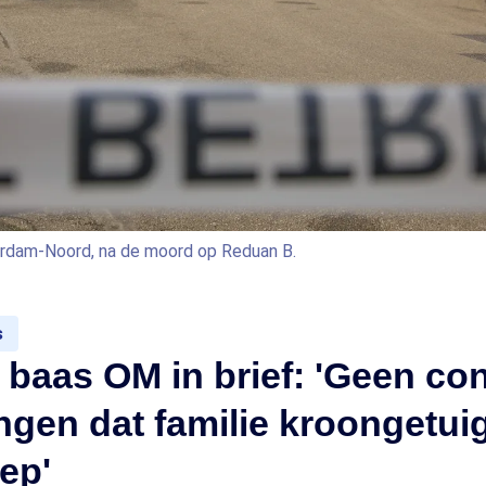
erdam-Noord, na de moord op Reduan B.
s
baas OM in brief: 'Geen co
ngen dat familie kroongetui
iep'