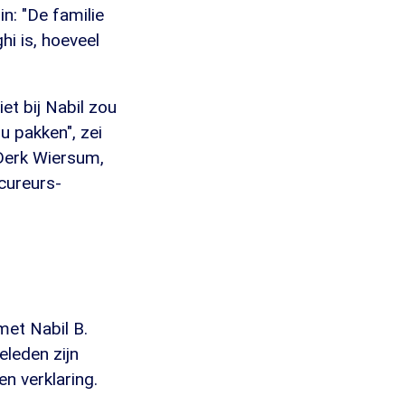
n: "De familie
hi is, hoeveel
iet bij Nabil zou
u pakken", zei
 Derk Wiersum,
ocureurs-
met Nabil B.
eleden zijn
en verklaring.