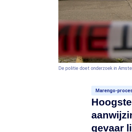
De politie doet onderzoek in Amst
Marengo-proce
Hoogste 
aanwijzi
gevaar l