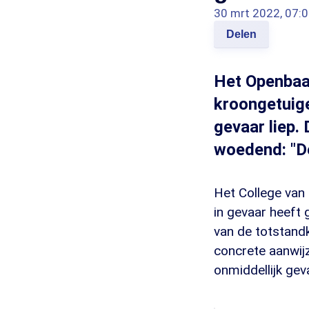
30 mrt 2022, 07:
Delen
Het Openbaar
kroongetuige
gevaar liep. 
woedend: "De
Het College van 
in gevaar heeft
van de totstand
concrete aanwijz
onmiddellijk geva