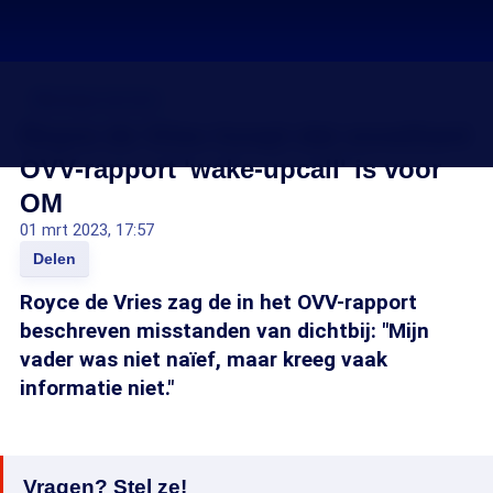
Marengo-proces
Royce de Vries hoopt dat snoeihard
OVV-rapport 'wake-upcall' is voor
OM
01 mrt 2023, 17:57
Delen
Royce de Vries zag de in het OVV-rapport
beschreven misstanden van dichtbij: "Mijn
vader was niet naïef, maar kreeg vaak
informatie niet."
Vragen? Stel ze!