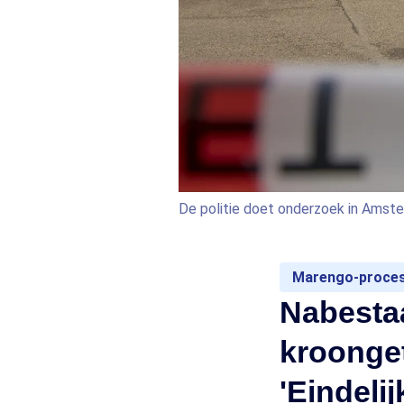
De politie doet onderzoek in Amst
Marengo-proce
Nabesta
kroonget
'Eindeli