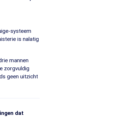
tuige-systeem
sterie is nalatig
 drie mannen
ze zorgvuldig
ds geen uitzicht
zingen dat