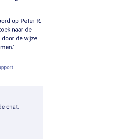
oord op Peter R.
zoek naar de
 door de wijze
omen."
apport
de chat.