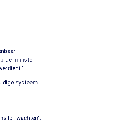
enbaar
op de minister
verdient."
huidige systeem
ns lot wachten",