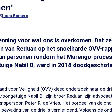
en'
38
Loes Bomers
kenning voor wat ons is overkomen. Dat z
n van Reduan op het snoeiharde OVV-rap
 van personen rondom het Marengo-proces
uige Nabil B. werd in 2018 doodgeschote
ad voor Veiligheid (OVV) deed onderzoek naar de dr
roongetuige Nabil B.: zijn broer Reduan, zijn advoca
wenspersoon Peter R. de Vries. Het oordeel van de on
n bewaking van de drie is vernietigend. Volgens de on