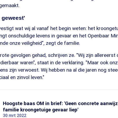
 gemaakt.
g geweest'
estigt wat wij al vanaf het begin weten: het kroonge
engt onschuldige levens in gevaar en het Openbaar Mini
e onze veiligheid", zegt de familie.
rote gevolgen gehad, schrijven ze. "Wij zijn allereerst
 dierbaar waren", staat in de verklaring. "Maar ook on
s zijn verwoest. Wij hebben na al die jaren nog stee
iaal en zinvol leven."
Hoogste baas OM in brief: 'Geen concrete aanwij
familie kroongetuige gevaar liep'
30 mrt 2022