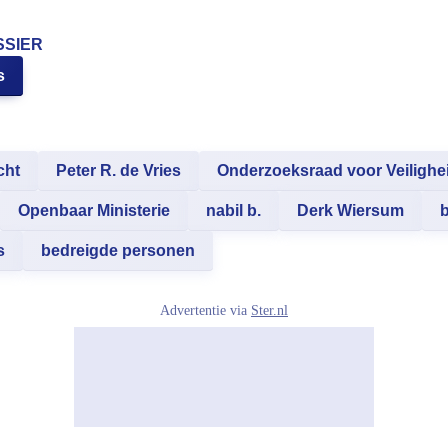
SSIER
s
cht
Peter R. de Vries
Onderzoeksraad voor Veilighe
Openbaar Ministerie
nabil b.
Derk Wiersum
b
s
bedreigde personen
Advertentie via
Ster.nl