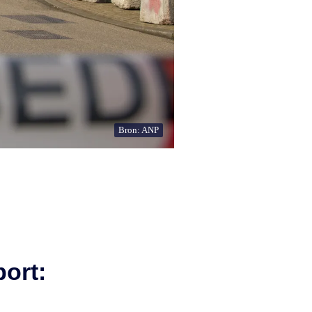
Bron: ANP
ort: