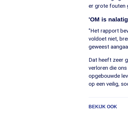
er grote fouten
'OM is nalati
"Het rapport bev
voldoet niet, br
geweest aangaand
Dat heeft zeer g
verloren die ons
opgebouwde leven
op een veilig, soc
BEKIJK OOK