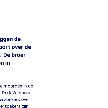
eggen de
port over de
. De broer
n in
ie moorden in de
at Derk Wiersum
derzoekers over
derzoekers zijn