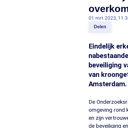
overkom
01 mrt 2023, 11:
Delen
Eindelijk er
nabestaande
beveiliging
van kroonget
Amsterdam.
De Onderzoeksra
omgeving rond k
en zijn vertrou
de beveiliging e