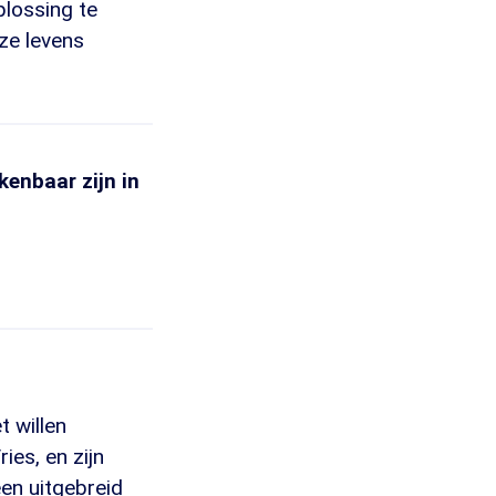
plossing te
ze levens
kenbaar zijn in
t willen
ies, en zijn
en uitgebreid