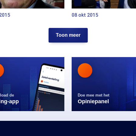
 2015
08 okt 2015
Toon meer
load de
Doe mee met het
ling-app
Opiniepanel