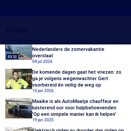
ANWB
Te duur en te heet: waarom helft van de
Nederlanders de zomervakantie
overslaat
03:32
04 jul 2026
De komende dagen gaat het vriezen: zo
ga je volgens wegenwachter Gert
voorbereid én veilig de weg op
10 jan 2026
Maaike is als AutoMaatje chauffeur en
luisterend oor voor hulpbehoevenden:
'Op een simpele manier kan ik helpen'
19 jan 2025
Elektrisch rijden nu duurder dan rijden op