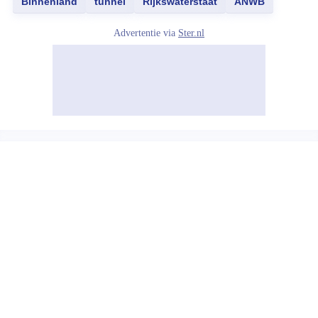
Binnenland
tunnel
Rijkswaterstaat
ANWB
Advertentie via
Ster.nl