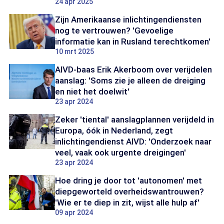
24 apr 2025
Zijn Amerikaanse inlichtingendiensten
nog te vertrouwen? 'Gevoelige
informatie kan in Rusland terechtkomen'
10 mrt 2025
AIVD-baas Erik Akerboom over verijdelen
aanslag: 'Soms zie je alleen de dreiging
en niet het doelwit'
23 apr 2024
Zeker 'tiental' aanslagplannen verijdeld in
Europa, óók in Nederland, zegt
inlichtingendienst AIVD: 'Onderzoek naar
veel, vaak ook urgente dreigingen'
23 apr 2024
Hoe dring je door tot 'autonomen' met
diepgeworteld overheidswantrouwen?
'Wie er te diep in zit, wijst alle hulp af'
09 apr 2024