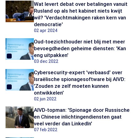
Wat levert debat over betalingen vanuit
Rusland op als het kabinet niets kwijt
wil? 'Verdachtmakingen raken kern van
democratie'
02 apr 2024
Oud-toezichthouder niet blij met meer
bevoegdheden geheime diensten: 'Kan
eng uitpakken'
03 dec 2022
Cybersecurity-expert 'verbaasd' over
Israëlische spionagesoftware bij AIVD:
'Zouden ze zelf moeten kunnen
ontwikkelen'
02 jun 2022
AIVD-topman: 'Spionage door Russische
en Chinese inlichtingendiensten gaat
veel verder dan LinkedIn'
07 feb 2022