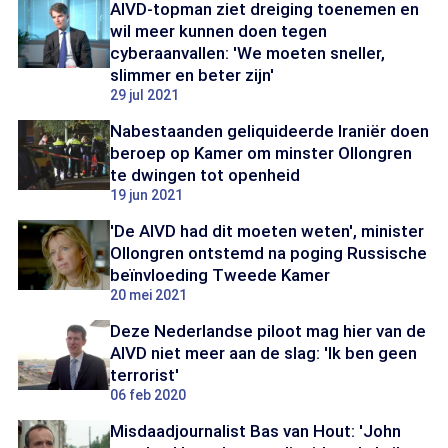
AIVD-topman ziet dreiging toenemen en
wil meer kunnen doen tegen
cyberaanvallen: 'We moeten sneller,
slimmer en beter zijn'
29 jul 2021
Nabestaanden geliquideerde Iraniër doen
beroep op Kamer om minster Ollongren
te dwingen tot openheid
19 jun 2021
'De AIVD had dit moeten weten', minister
Ollongren ontstemd na poging Russische
beïnvloeding Tweede Kamer
20 mei 2021
Deze Nederlandse piloot mag hier van de
AIVD niet meer aan de slag: 'Ik ben geen
terrorist'
06 feb 2020
Misdaadjournalist Bas van Hout: 'John