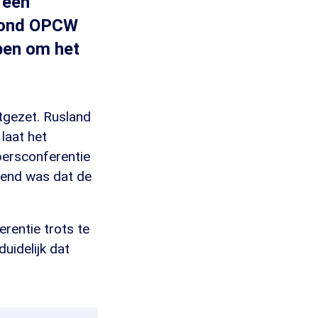
 een
hond OPCW
ben om het
itgezet. Rusland
 laat het
persconferentie
llend was dat de
erentie trots te
uidelijk dat