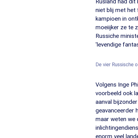
Rusland had dit
niet blij met h
kampioen in ont
moeiijker ze te 
Russiche ministe
'levendige fantas
De vier Russische o
Volgens Inge Phi
voorbeeld ook laa
aanval bijzonder
geavanceerder h
maar weten we da
inlichtingendien
enorm veel lande