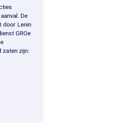
cties
 aanval. De
8 door Lenin
 dienst GROe
se
 zaten zijn: