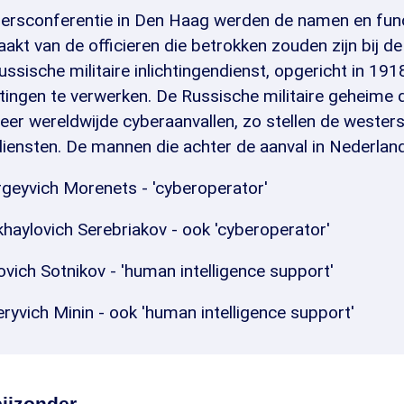
persconferentie in Den Haag werden de namen en fun
kt van de officieren die betrokken zouden zijn bij de
ssische militaire inlichtingendienst, opgericht in 191
htingen te verwerken. De Russische militaire geheime
eer wereldwijde cyberaanvallen, zo stellen de wester
diensten. De mannen die achter de aanval in Nederland
rgeyvich Morenets - 'cyberoperator'
khaylovich Serebriakov - ook 'cyberoperator'
lovich Sotnikov - 'human intelligence support'
eryvich Minin - ook 'human intelligence support'
bijzonder