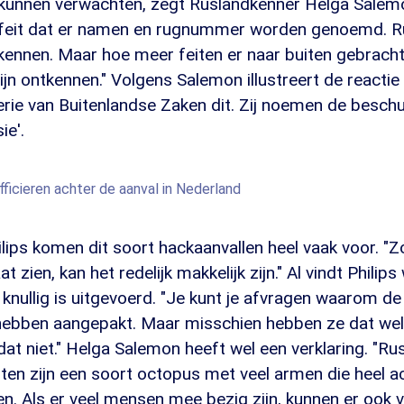
 kunnen verwachten, zegt Ruslandkenner Helga Salemo
et feit dat er namen en rugnummer worden genoemd. R
kennen. Maar hoe meer feiten er naar buiten gebrach
zijn ontkennen." Volgens Salemon illustreert de reactie
rie van Buitenlandse Zaken dit. Zij noemen de beschu
ie'.
fficieren achter de aanval in Nederland
lips komen dit soort hackaanvallen heel vaak voor. "Zo
t zien, kan het redelijk makkelijk zijn." Al vindt Philip
 knullig is uitgevoerd. "Je kunt je afvragen waarom de
ebben aangepakt. Maar misschien hebben ze dat wel
t niet." Helga Salemon heeft wel een verklaring. "Ru
sten zijn een soort octopus met veel armen die heel act
n. Als er veel mensen mee bezig zijn, kunnen er ook 