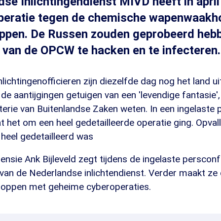
se Inlichtingendienst MIVD heeft in april
peratie tegen de chemische wapenwaak
oppen. De Russen zouden geprobeerd heb
 van de OPCW te hacken en te infecteren.
nlichtingenofficieren zijn diezelfde dag nog het land u
 de aantijgingen getuigen van een 'levendige fantasie',
erie van Buitenlandse Zaken weten. In een ingelaste 
at het om een heel gedetailleerde operatie ging. Opva
heel gedetailleerd was
ensie Ank Bijleveld zegt tijdens de ingelaste persconf
 van de Nederlandse inlichtendienst. Verder maakt ze d
toppen met geheime cyberoperaties.