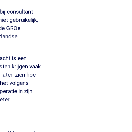
bij consultant
iet gebruikelijk,
 de GROe
rlandse
racht is een
sten krijgen vaak
 laten zien hoe
 het volgens
eratie in zijn
beter