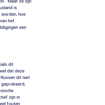
n. "Maar ze zijn
usland is
t worden, hoe
 van het
ldigingen een
als dit
s wel dat deze
 Russen dit niet
 geprobeerd,
ssische
ief zijn in
veel fouten