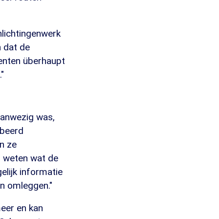
inlichtingenwerk
n dat de
enten überhaupt
"
aanwezig was,
obeerd
n ze
en weten wat de
elijk informatie
en omleggen."
meer en kan