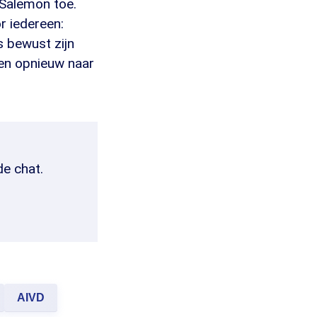
 Salemon toe.
r iedereen:
s bewust zijn
ven opnieuw naar
de chat.
AIVD