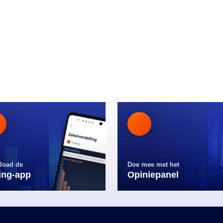
load de
Doe mee met het
ling-app
Opiniepanel