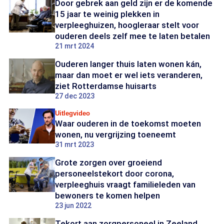
Door gebrek aan geld zijn er de komende
15 jaar te weinig plekken in
verpleeghuizen, hoogleraar stelt voor
ouderen deels zelf mee te laten betalen
21 mrt 2024
Ouderen langer thuis laten wonen kán,
maar dan moet er wel iets veranderen,
ziet Rotterdamse huisarts
27 dec 2023
Uitlegvideo
Waar ouderen in de toekomst moeten
wonen, nu vergrijzing toeneemt
31 mrt 2023
Grote zorgen over groeiend
personeelstekort door corona,
verpleeghuis vraagt familieleden van
bewoners te komen helpen
23 jun 2022
Tekort aan zorgpersoneel in Zeeland