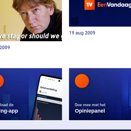
19 aug 2009
 2009
load de
Doe mee met het
ling-app
Opiniepanel