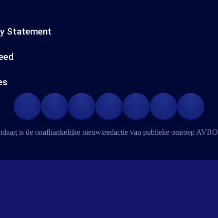
cy Statement
eed
es
daag is de onafhankelijke nieuwsredactie van publieke omroep
AVRO