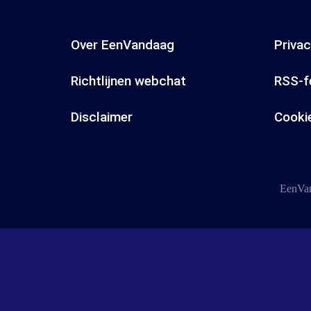
Over EenVandaag
Priva
Richtlijnen webchat
RSS-f
Disclaimer
Cooki
EenVan