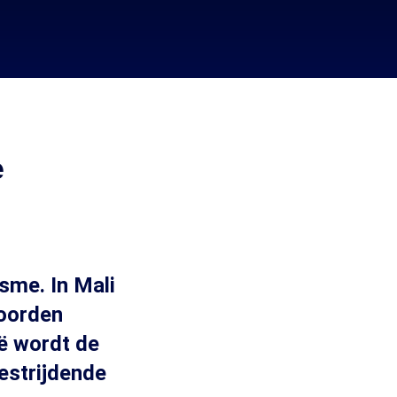
e
sme. In Mali
noorden
ë wordt de
estrijdende